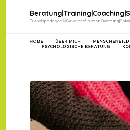
Beratung|Training|Coaching|S
Erlebnispädagogik|Gewaltprävention|Beratung|Spiel
HOME
ÜBER MICH
MENSCHENBILD
PSYCHOLOGISCHE BERATUNG
KO